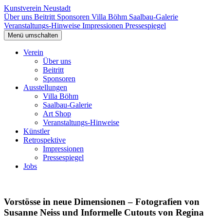
Kunstverein Neustadt
Über uns
Beitritt
Sponsoren
Villa Böhm
Saalbau-Galerie
Veranstaltungs-Hinweise
Impressionen
Pressespiegel
Menü umschalten
Verein
Über uns
Beitritt
Sponsoren
Ausstellungen
Villa Böhm
Saalbau-Galerie
Art Shop
Veranstaltungs-Hinweise
Künstler
Retrospektive
Impressionen
Pressespiegel
Jobs
Vorstösse in neue Dimensionen – Fotografien von
Susanne Neiss und Informelle Cutouts von Regina