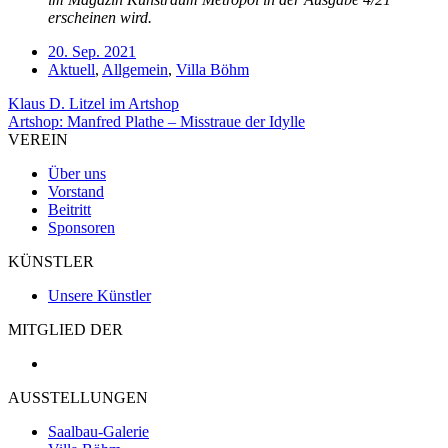
erscheinen wird.
20. Sep. 2021
Aktuell
,
Allgemein
,
Villa Böhm
Beitragsnavigation
Klaus D. Litzel im Artshop
Artshop: Manfred Plathe – Misstraue der Idylle
VEREIN
Über uns
Vorstand
Beitritt
Sponsoren
KÜNSTLER
Unsere Künstler
MITGLIED DER
AUSSTELLUNGEN
Saalbau-Galerie