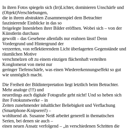
In ihren Fotos spiegeln sich (Irr)Lichter, dominieren Unschärfe und
(Objekt)Verschiebungen,
die in ihrem abstrakten Zusammenspiel dem Betrachter
faszinierende Einblicke in das so
freigelegte Innenleben ihrer Bilder eröffnen. Wobei sich – von der
Künstlerin durchaus
gewollt – das Gesehene allenfalls nur erahnen lässt! Denn
Vordergrund und Hintergrund der
verzerrten, von reflektierendem Licht überlagerten Gegenstände und
räumlichen Motive
verschmelzen oft zu einem einzigen flächenhaft verteilten
Konglomerat von meist nur
geringer Tiefenschärfe, was einen Wiedererkennungseffekt so gut
wie unmöglich macht.
Die Freiheit der Bildinterpretation liegt letztlich beim Betrachter.
Mehr analoge (!!!) und
neuerdings auch digitale Fotografie geht nicht! Und so heben sich
ihre Fotokunstwerke – in
Zeiten zunehmender inhaltlicher Beliebigkeit und Verflachung
(Smartphone-Knipserei!) –
wohltuend ab. Susanne Neiß arbeitet generell in thematischen
Serien, bei denen sie auch –
einen neuen Ansatz verfolgend – „in verschiedenen Schritten die