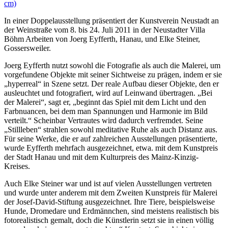
In einer Doppelausstellung präsentiert der Kunstverein Neustadt an
der Weinstraße vom 8. bis 24. Juli 2011 in der Neustadter Villa
Böhm Arbeiten von Joerg Eyfferth, Hanau, und Elke Steiner,
Gossersweiler.
Joerg Eyfferth nutzt sowohl die Fotografie als auch die Malerei, um
vorgefundene Objekte mit seiner Sichtweise zu prägen, indem er sie
„hyperreal“ in Szene setzt. Der reale Aufbau dieser Objekte, den er
ausleuchtet und fotografiert, wird auf Leinwand übertragen. „Bei
der Malerei“, sagt er, „beginnt das Spiel mit dem Licht und den
Farbnuancen, bei dem man Spannungen und Harmonie im Bild
verteilt.“ Scheinbar Vertrautes wird dadurch verfremdet. Seine
„Stillleben“ strahlen sowohl meditative Ruhe als auch Distanz aus.
Für seine Werke, die er auf zahlreichen Ausstellungen präsentierte,
wurde Eyfferth mehrfach ausgezeichnet, etwa. mit dem Kunstpreis
der Stadt Hanau und mit dem Kulturpreis des Mainz-Kinzig-
Kreises.
Auch Elke Steiner war und ist auf vielen Ausstellungen vertreten
und wurde unter anderem mit dem Zweiten Kunstpreis für Malerei
der Josef-David-Stiftung ausgezeichnet. Ihre Tiere, beispielsweise
Hunde, Dromedare und Erdmännchen, sind meistens realistisch bis
fotorealistisch gemalt, doch die Künstlerin setzt sie in einen völlig