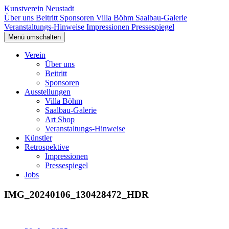
Kunstverein Neustadt
Über uns
Beitritt
Sponsoren
Villa Böhm
Saalbau-Galerie
Veranstaltungs-Hinweise
Impressionen
Pressespiegel
Menü umschalten
Verein
Über uns
Beitritt
Sponsoren
Ausstellungen
Villa Böhm
Saalbau-Galerie
Art Shop
Veranstaltungs-Hinweise
Künstler
Retrospektive
Impressionen
Pressespiegel
Jobs
IMG_20240106_130428472_HDR