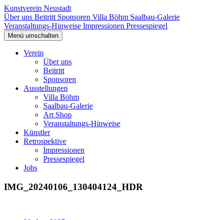
Kunstverein Neustadt
Über uns
Beitritt
Sponsoren
Villa Böhm
Saalbau-Galerie
Veranstaltungs-Hinweise
Impressionen
Pressespiegel
Menü umschalten
Verein
Über uns
Beitritt
Sponsoren
Ausstellungen
Villa Böhm
Saalbau-Galerie
Art Shop
Veranstaltungs-Hinweise
Künstler
Retrospektive
Impressionen
Pressespiegel
Jobs
IMG_20240106_130404124_HDR