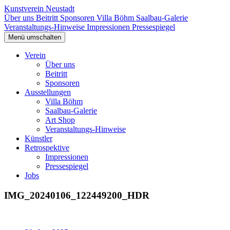
Kunstverein Neustadt
Über uns
Beitritt
Sponsoren
Villa Böhm
Saalbau-Galerie
Veranstaltungs-Hinweise
Impressionen
Pressespiegel
Menü umschalten
Verein
Über uns
Beitritt
Sponsoren
Ausstellungen
Villa Böhm
Saalbau-Galerie
Art Shop
Veranstaltungs-Hinweise
Künstler
Retrospektive
Impressionen
Pressespiegel
Jobs
IMG_20240106_122449200_HDR