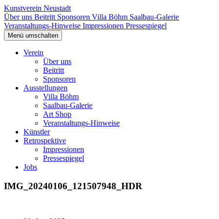
Kunstverein Neustadt
Über uns
Beitritt
Sponsoren
Villa Böhm
Saalbau-Galerie
Veranstaltungs-Hinweise
Impressionen
Pressespiegel
Menü umschalten
Verein
Über uns
Beitritt
Sponsoren
Ausstellungen
Villa Böhm
Saalbau-Galerie
Art Shop
Veranstaltungs-Hinweise
Künstler
Retrospektive
Impressionen
Pressespiegel
Jobs
IMG_20240106_121507948_HDR