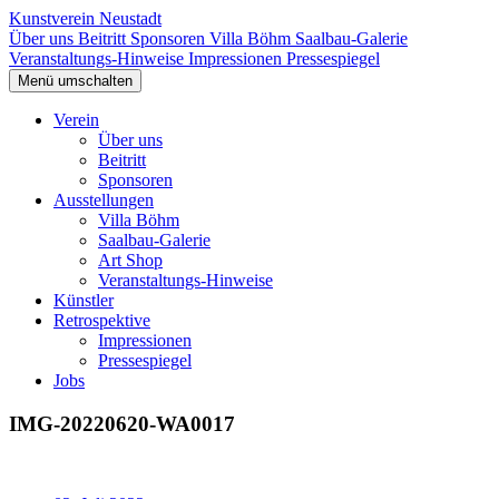
Kunstverein Neustadt
Über uns
Beitritt
Sponsoren
Villa Böhm
Saalbau-Galerie
Veranstaltungs-Hinweise
Impressionen
Pressespiegel
Menü umschalten
Verein
Über uns
Beitritt
Sponsoren
Ausstellungen
Villa Böhm
Saalbau-Galerie
Art Shop
Veranstaltungs-Hinweise
Künstler
Retrospektive
Impressionen
Pressespiegel
Jobs
IMG-20220620-WA0017