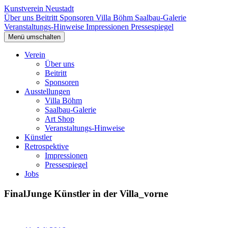
Kunstverein Neustadt
Über uns
Beitritt
Sponsoren
Villa Böhm
Saalbau-Galerie
Veranstaltungs-Hinweise
Impressionen
Pressespiegel
Menü umschalten
Verein
Über uns
Beitritt
Sponsoren
Ausstellungen
Villa Böhm
Saalbau-Galerie
Art Shop
Veranstaltungs-Hinweise
Künstler
Retrospektive
Impressionen
Pressespiegel
Jobs
FinalJunge Künstler in der Villa_vorne