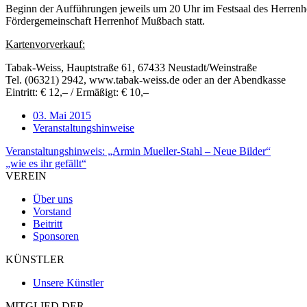
Beginn der Aufführungen jeweils um 20 Uhr im Festsaal des Herrenh
Fördergemeinschaft Herrenhof Mußbach statt.
Kartenvorverkauf:
Tabak-Weiss, Hauptstraße 61, 67433 Neustadt/Weinstraße
Tel. (06321) 2942, www.tabak-weiss.de oder an der Abendkasse
Eintritt: € 12,– / Ermäßigt: € 10,–
03. Mai 2015
Veranstaltungshinweise
Beitragsnavigation
Veranstaltungshinweis: „Armin Mueller-Stahl – Neue Bilder“
„wie es ihr gefällt“
VEREIN
Über uns
Vorstand
Beitritt
Sponsoren
KÜNSTLER
Unsere Künstler
MITGLIED DER