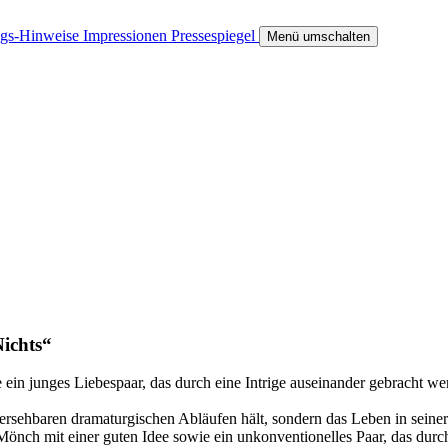
ngs-Hinweise
Impressionen
Pressespiegel
Menü umschalten
Nichts“
n junges Liebespaar, das durch eine Intrige auseinander gebracht werd
sehbaren dramaturgischen Abläufen hält, sondern das Leben in seiner p
 Mönch mit einer guten Idee sowie ein unkonventionelles Paar, das dur