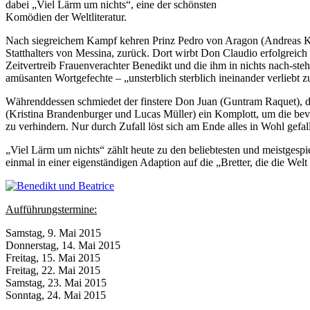
dabei „Viel Lärm um nichts“, eine der schönsten
Komödien der Weltliteratur.
Nach siegreichem Kampf kehren Prinz Pedro von Aragon (Andreas Kel
Statthalters von Messina, zurück. Dort wirbt Don Claudio erfolgrei
Zeitvertreib Frauenverachter Benedikt und die ihm in nichts nach-ste
amüsanten Wortgefechte – „unsterblich sterblich ineinander verliebt 
Währenddessen schmiedet der finstere Don Juan (Guntram Raquet), 
(Kristina Brandenburger und Lucas Müller) ein Komplott, um die be
zu verhindern. Nur durch Zufall löst sich am Ende alles in Wohl gefal
„Viel Lärm um nichts“ zählt heute zu den beliebtesten und meistgesp
einmal in einer eigenständigen Adaption auf die „Bretter, die die Welt
Aufführungstermine:
Samstag, 9. Mai 2015
Donnerstag, 14. Mai 2015
Freitag, 15. Mai 2015
Freitag, 22. Mai 2015
Samstag, 23. Mai 2015
Sonntag, 24. Mai 2015