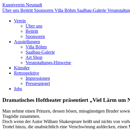
Kunstverein Neustadt
Über uns
Beitritt
Sponsoren
Villa Böhm
Saalbau-Galerie
Veranstaltu
Verein
Über uns
Beitritt
Sponsoren
Ausstellungen
Villa Böhm
Saalbau-Galerie
Art Shop
Veranstaltungs-Hinweise
Künstler
Retrospektive
Impressionen
Pressespiegel
Jobs
Dramatisches Hoftheater präsentiert „Viel Lärm um 
Man nehme einen Prinzen, dessen bösen, missgünstigen Bruder sowie ei
Tragödie zusammen.
Doch wenn der Autor William Shakespeare heißt und nichts von vorher
Trottel hinzu, die unabsichtlich eine Verschwörung aufdecken, einen