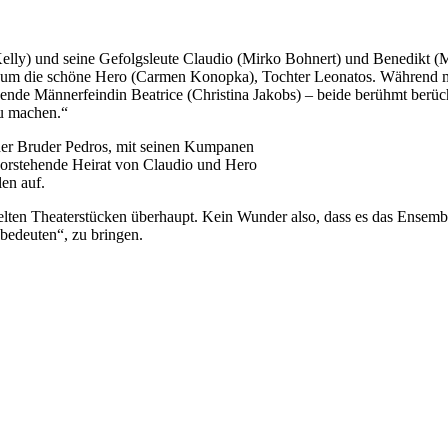
ly) und seine Gefolgsleute Claudio (Mirko Bohnert) und Benedikt (Ma
ch um die schöne Hero (Carmen Konopka), Tochter Leonatos. Während ma
hende Männerfeindin Beatrice (Christina Jakobs) – beide berühmt berüch
zu machen.“
der Bruder Pedros, mit seinen Kumpanen
vorstehende Heirat von Claudio und Hero
len auf.
ielten Theaterstücken überhaupt. Kein Wunder also, dass es das Ensemb
 bedeuten“, zu bringen.