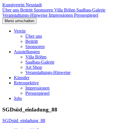
Kunstverein Neustadt
Über uns
Beitritt
Sponsoren
Villa Böhm
Saalbau-Galerie
Veranstaltungs-Hinweise
Impressionen
Pressespiegel
Menü umschalten
Verein
Über uns
Beitritt
Sponsoren
Ausstellungen
Villa Böhm
Saalbau-Galerie
Art Shop
Veranstaltungs-Hinweise
Künstler
Retrospektive
Impressionen
Pressespiegel
Jobs
SGDsüd_einladung_88
SGDsüd_einladung_88