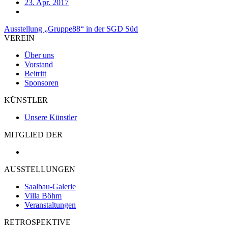
23. Apr. 2017
Beitragsnavigation
Ausstellung „Gruppe88“ in der SGD Süd
VEREIN
Über uns
Vorstand
Beitritt
Sponsoren
KÜNSTLER
Unsere Künstler
MITGLIED DER
AUSSTELLUNGEN
Saalbau-Galerie
Villa Böhm
Veranstaltungen
RETROSPEKTIVE